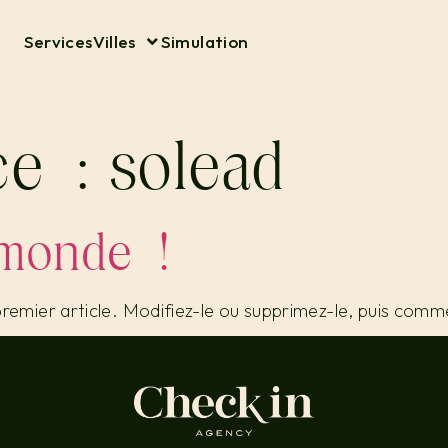
Services
Villes
Simulation
ce :
solead
 monde !
emier article. Modifiez-le ou supprimez-le, puis comme