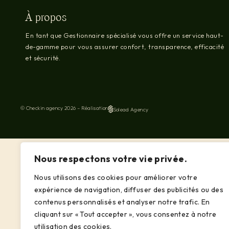
À propos
En tant que Gestionnaire spécialisé vous offre un service haut-
de-gamme pour vous assurer confort, transparence, efficacité
et sécurité.
© Checkin agency 2026 – Réalisation
Solead Agency
Nous respectons votre vie privée.
Nous utilisons des cookies pour améliorer votre
expérience de navigation, diffuser des publicités ou des
contenus personnalisés et analyser notre trafic. En
cliquant sur « Tout accepter », vous consentez à notre
utilisation des cookies.