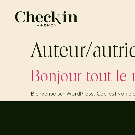
Auteur/autri
Bonjour tout le
Bienvenue sur WordPress. Ceci est votre pr